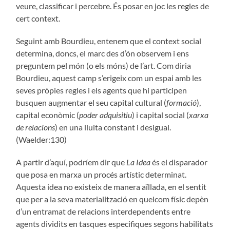
veure, classificar i percebre. És posar en joc les regles de
cert context.
Seguint amb Bourdieu, entenem que el context social
determina, doncs, el marc des d’ón observem i ens
preguntem pel món (o els móns) de l’art. Com diria
Bourdieu, aquest camp s’erigeix com un espai amb les
seves pròpies regles i els agents que hi participen
busquen augmentar el seu capital cultural (
formació
),
capital econòmic (
poder adquisitiu
) i capital social (
xarxa
de relacions
) en una lluita constant i desigual.
(Waelder:130)
A partir d’aquí, podríem dir que
La Idea
és el disparador
que posa en marxa un procés artístic determinat.
Aquesta idea no existeix de manera aïllada, en el sentit
que per a la seva materialització en quelcom físic depèn
d’un entramat de relacions interdependents entre
agents dividits en tasques especifiques segons habilitats