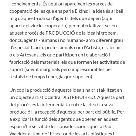
i coneixements. És aquí on apareixen les xarxes de
cooperació de les que ens parla Elkins; i la idea és al bell
mig d’aquesta xarxa d’agents dels que depèn (aquí
apareix el vincle cooperatiu) per materialitzar-se. En
aquest procés de PRODUCCIÓ de la idea hi trobem,
doncs, agents -humans i no humans- amb diferent grau
d’especialització: professionals com l’Artista, els Tècnics
o els Artesans, els que participen en l’elaboració i
fabricació dels materials, els que formen les activitats de
suport (sovint marginals però imprescindibles per
l’estalvi de temps i energia que suposen).
Un cop la producció d’aquesta idea s’ha cristal·litzat en
un objecte artístic caldrà DISTRIBUIR-LO. Aquesta part
del procés és la intermediària entre la idea i la seva
producció i la recepció d’aquesta per part del públic. Per
a explicar la funció dels agents que operen en aquest
espai m’he servit de les consideracions que fa Pau
Waelder al text de “El sector de les arts plàstiques i