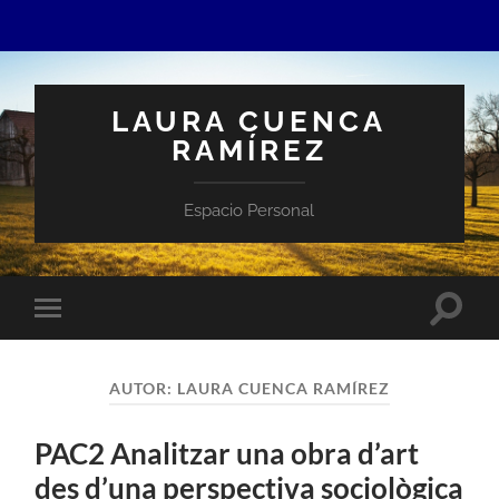
LAURA CUENCA
RAMÍREZ
Espacio Personal
Altern
Alternar
el
el
campo
menú
de
móvil
búsqu
AUTOR:
LAURA CUENCA RAMÍREZ
PAC2 Analitzar una obra d’art
des d’una perspectiva sociològica