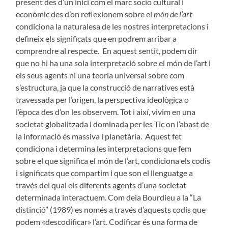
present des d’un inici com el marc socio cultural i
econòmic des d’on reflexionem sobre el
món de l’art
condiciona la naturalesa de les nostres interpretacions i
defineix els significats que en podrem arribar a
comprendre al respecte. En aquest sentit, podem dir
que no hi ha una sola interpretació sobre el món de l’art i
els seus agents ni una teoria universal sobre com
s’estructura, ja que la construcció de narratives està
travessada per l’origen, la perspectiva ideològica o
l’època des d’on les observem. Tot i així, vivim en una
societat globalitzada i dominada per les Tic on l’abast de
la informació és massiva i planetària. Aquest fet
condiciona i determina les interpretacions que fem
sobre el que significa el món de l’art, condiciona els codis
i significats que compartim i que son el llenguatge a
través del qual els diferents agents d’una societat
determinada interactuem. Com deia Bourdieu a la “La
distinció” (1989) es només a través d’aquests codis que
podem «descodificar» l’art. Codificar és una forma de