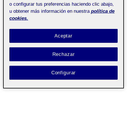
o configurar tus preferencias haciendo clic abajo,
Seminari de contextos
Pública
u obtener más información en nuestra
política de
i sistemes de l´art
cookies.
Aceptar
Rechazar
Configurar