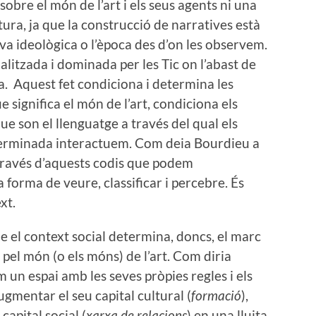
sobre el món de l’art i els seus agents ni una
ura, ja que la construcció de narratives està
iva ideològica o l’època des d’on les observem.
balitzada i dominada per les Tic on l’abast de
ia. Aquest fet condiciona i determina les
 significa el món de l’art, condiciona els
que son el llenguatge a través del qual els
eterminada interactuem. Com deia Bourdieu a
 través d’aquests codis que podem
a forma de veure, classificar i percebre. És
xt.
el context social determina, doncs, el marc
el món (o els móns) de l’art. Com diria
 un espai amb les seves pròpies regles i els
gmentar el seu capital cultural (
formació
),
i capital social (
xarxa de relacions
) en una lluita