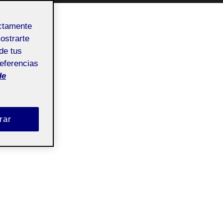
ectamente
mostrarte
de tus
referencias
de
rar