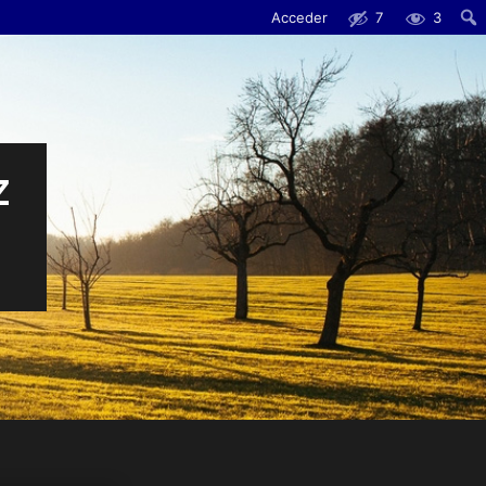
Acceder
7
3
Busc
Z