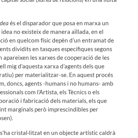
Idea
és el disparador que posa en marxa un
idea no existeix de manera aïllada, en el
zació en quelcom físic depèn d’un entramat de
ents dividits en tasques especifiques segons
on apareixen les xarxes de cooperació de les
 bell mig d’aquesta xarxa d’agents dels que
ratiu) per materialitzar-se. En aquest procés
m, doncs, agents -humans i no humans- amb
essionals com l’Artista, els Tècnics o els
boració i fabricació dels materials, els que
vint marginals però imprescindibles per
osen).
ha cristal·litzat en un objecte artístic caldrà