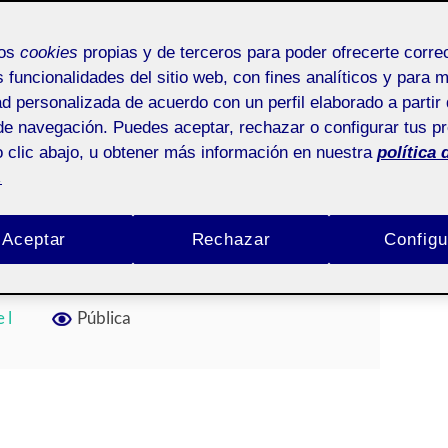
mos
cookies
propias y de terceros para poder ofrecerte corr
s funcionalidades del sitio web, con fines analíticos y para 
ad personalizada de acuerdo con un perfil elaborado a partir 
 una obra d’art des
de navegación. Puedes aceptar, rechazar o configurar tus p
 clic abajo, u obtener más información en nuestra
política 
iva sociològica
.
A RAMÍREZ
/
SIN COMENTARIOS
Aceptar
Rechazar
Configu
 l
Pública