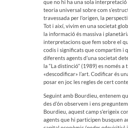
que no hi ha una sola interpretació 
teoria universal sobre com s’estruct
travessada per l’origen, la perspect
Tot i així, vivim en una societat glo
la informació és massiva i planetàr
interpretacions que fem sobre el que
codis i significats que compartim i 
diferents agents d’una societat d
la “La distinció” (1989) es només a
«descodificar» l’art. Codificar és un
posar en joc les regles de cert conte
Seguint amb Bourdieu, entenem que 
des d’ón observem i ens preguntem p
Bourdieu, aquest camp s’erigeix com
agents que hi participen busquen au
capital econòmic (
poder adquisitiu
) 