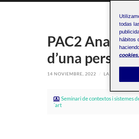
Utiliza
todas la
publicid
PAC2 Analitzar
hábitos 
haciendo
d’una perspect
cookies
14 NOVIEMBRE, 2022
/
LAURA CUENC
Seminari de contextos i sistemes de
´art